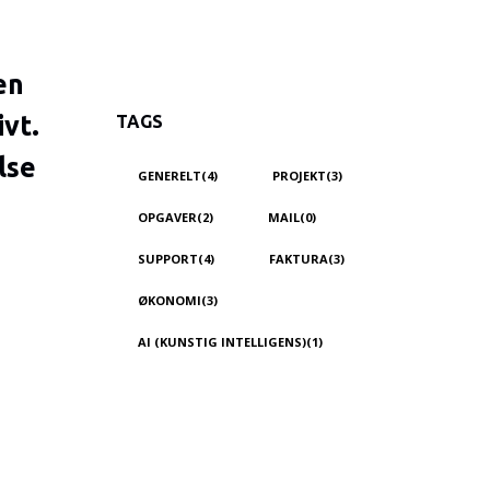
en
ivt.
TAGS
lse
GENERELT(4)
PROJEKT(3)
OPGAVER(2)
MAIL(0)
SUPPORT(4)
FAKTURA(3)
ØKONOMI(3)
AI (KUNSTIG INTELLIGENS)(1)