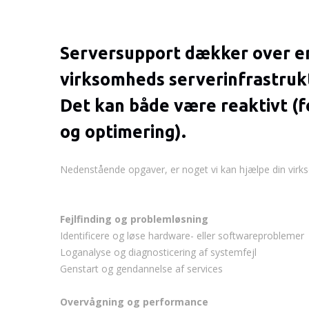
Serversupport dækker over en 
virksomheds serverinfrastruktu
Det kan både være reaktivt (fe
og optimering).
Nedenstående opgaver, er noget vi kan hjælpe din vir
Fejlfinding og problemløsning
Identificere og løse hardware- eller softwareproblemer
Loganalyse og diagnosticering af systemfejl
Genstart og gendannelse af services
Overvågning og performance