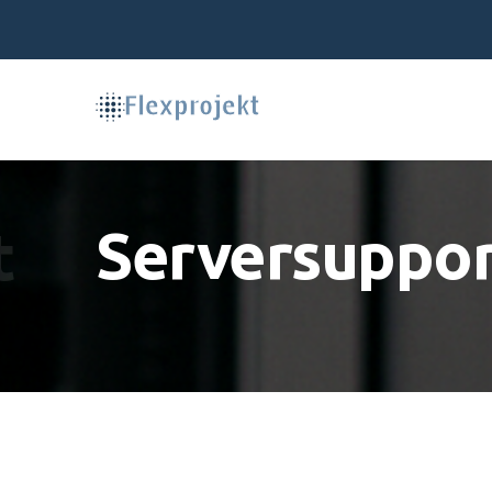
t
Serversuppo