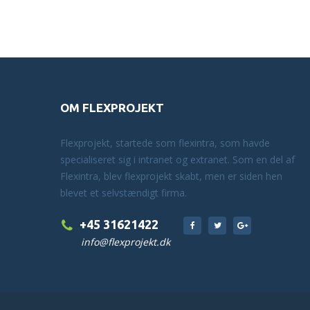
OM FLEXPROJEKT
Flexprojekt, startede som flexintra, som havde
specialiseret sig i intranet og extranet. Som en del af
Flexintra, blev flexprojekt skabt, men er siden hen
blevet et selvstændigt firma.
+45 31621422
info@flexprojekt.dk