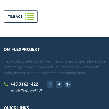
TILBAGE
OM FLEXPROJEKT
Flexprojekt, startede som flexintra, som havde specialiseret sig i
intranet og extranet. Som en del af Flexintra, blev flexprojekt
skabt, men er siden hen blevet et selvstændigt firma.
+45 31621422
info@flexprojekt.dk
QUICK LINKS